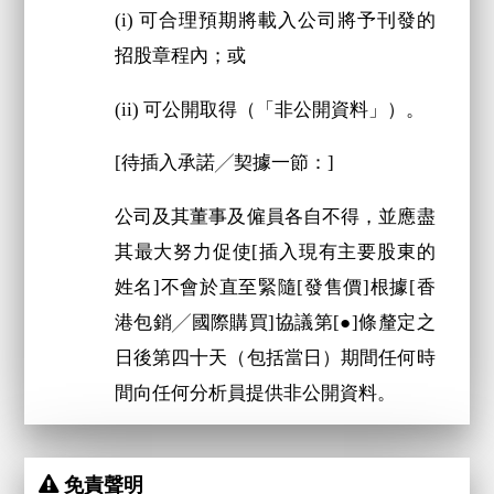
(i) 可合理預期將載入公司將予刊發的
招股章程內；或
(ii) 可公開取得（「非公開資料」）。
[待插入承諾╱契據一節：]
公司及其董事及僱員各自不得，並應盡
其最大努力促使[插入現有主要股東的
姓名]不會於直至緊隨[發售價]根據[香
港包銷╱國際購買]協議第[●]條釐定之
日後第四十天（包括當日）期間任何時
間向任何分析員提供非公開資料。
免責聲明