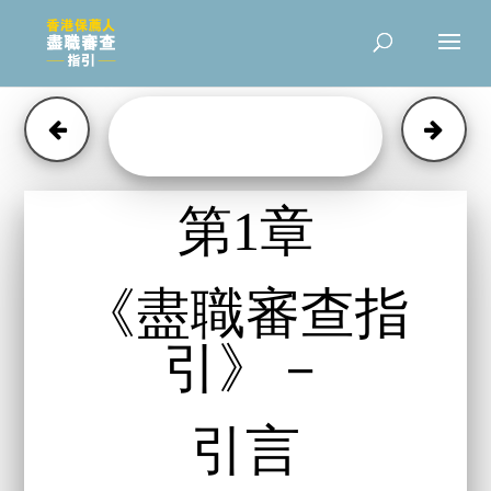
第1章
《盡職審查指
引》－
引言