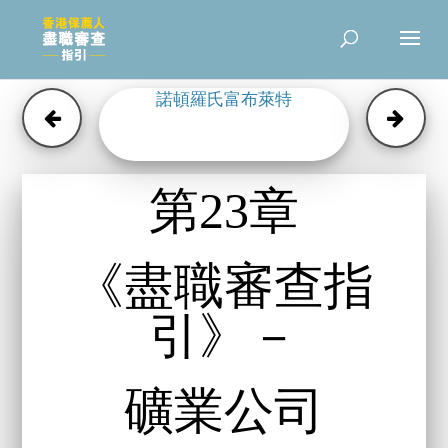
諾頓羅氏富布萊特
第23章
《盡職審查指
引》－
礦業公司