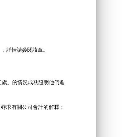
），詳情請參閱該章。
「紅旗」的情況成功證明他們進
。
核數師尋求有關公司會計的解釋；
。