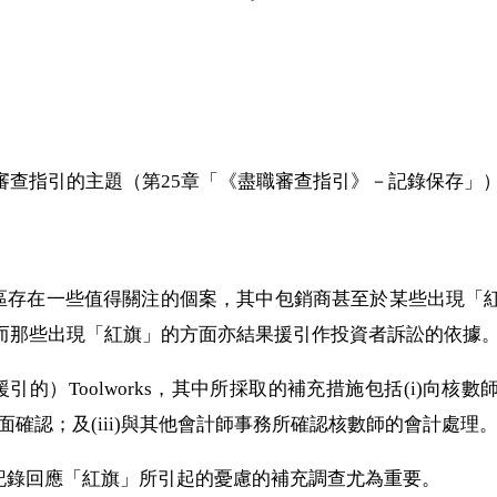
審查指引的主題（第25章「《盡職審查指引》－記錄保存」
法管轄區存在一些值得關注的個案，其中包銷商甚至於某些出現
而那些出現「紅旗」的方面亦結果援引作投資者訴訟的依據
引的）Toolworks，其中所採取的補充措施包括(i)向
書面確認；及(iii)與其他會計師事務所確認核數師的會計處理
案表明記錄回應「紅旗」所引起的憂慮的補充調查尤為重要。