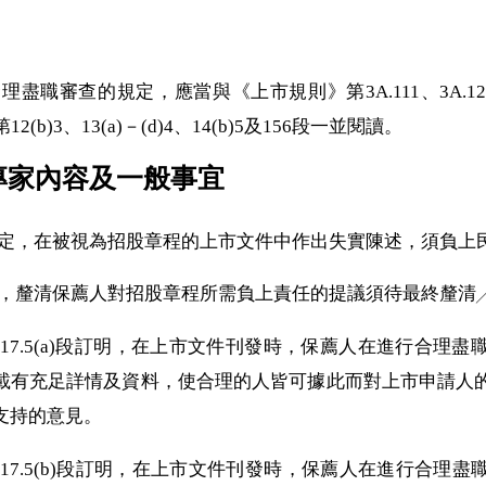
行合理盡職審查的規定，應當與《上市規則》第3A.11
1
、3A.1
2(b)
3
、13(a)－(d)
4
、14(b)
5
及15
6
段一並閱讀。
：專家內容及一般事宜
例》規定，在被視為招股章程的上市文件中作出失實陳述，須負
指引時，釐清保薦人對招股章程所需負上責任的提議須待最終釐
則》第17.5(a)段訂明，在上市文件刊發時，保薦人在進行合
載有充足詳情及資料，使合理的人皆可據此而對上市申請人
支持的意見。
則》第17.5(b)段訂明，在上市文件刊發時，保薦人在進行合