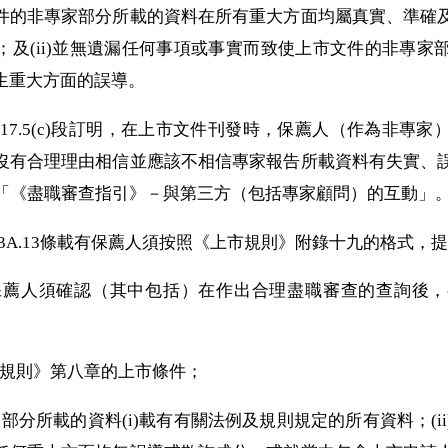
市文件的非專家部分所載的資料在所有重大方面均屬真實、準確
；及(ii)並無遺漏任何事項或事實而致使上市文件的非專家
生重大方面的誤導。
則》第17.5(c)段訂明，在上市文件刊發時，保薦人（作為非
沒有合理理由相信並應該不相信專家報告所載資料有失實、
章「《盡職審查指引》－與第三方（包括專家顧問）的互動」
則》第3A.13條載有保薦人須按照《上市規則》附錄十九的格式
明中，保薦人須確認（其中包括）在作出合理盡職審查的查詢後
上市規則》第八章的上市條件；
專家部分所載的資料(i)載有有關法例及規則規定的所有資料；(