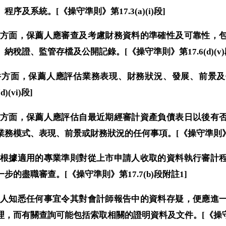
序及系統。[《操守準則》第17.3(a)(i)段]
市文件方面，保薦人應審查及考慮財務資料的準確性及可靠性
稅證、監管存檔及公開記錄。[《操守準則》第17.6(d)(v)
上市文件方面，保薦人應評估業務表現、財務狀況、發展、前景
)(vi)段]
市文件方面，保薦人應評估自最近期經審計資產負債表日以後
模式、表現、前景或財務狀況的任何事項。[《操守準則》第17.6(
會計師根據適用的專業準則對從上市申請人收取的資料執行審
的盡職審查。[《操守準則》第17.7(b)段附註1]
如保薦人知悉任何事宜令其對會計師報告中的資料存疑，便應
，而有關查詢可能包括索取相關的證明資料及文件。[《操守準則》