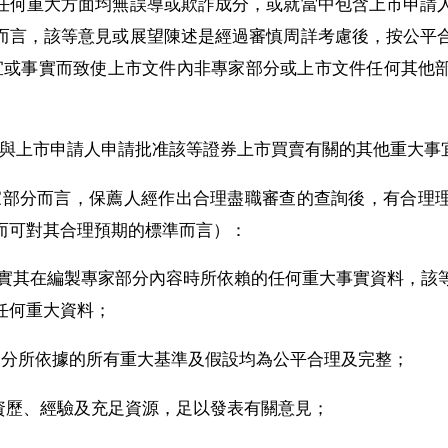
任何重大方面均無誤導或欺詐成分，或就當中包含上市申請
而言，該等意見或展望陳述是經過審慎周詳考慮後，按公平
何事宜或事實而致使上市文件內非專家部分或上市文件任何其
並無與上市申請人申請批准該等證券上市買賣有關的其他重大
各專家部分而言，保薦人經作出合理盡職審查的查詢後，有合理
而可對其合理預期的標準而言）：
行核實其在編製專家部分內容時所依賴的任何重大事實資料，
任何重大資料；
專家部分所依據的所有重大基準及假設均為公平合理及完整；
適當的資歷、經驗及充足資源，足以發表有關意見；