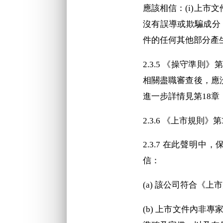
應該相信：(i)上
沒有誤導或欺騙成分
件的任何其他部分產
2.3.5 《操守準
相關盡職審查後，應
進一步詳情見第18
2.3.6 《上市規
2.3.7 在此聲
信：
(a) 該公司符合《
(b) 上市文件內非