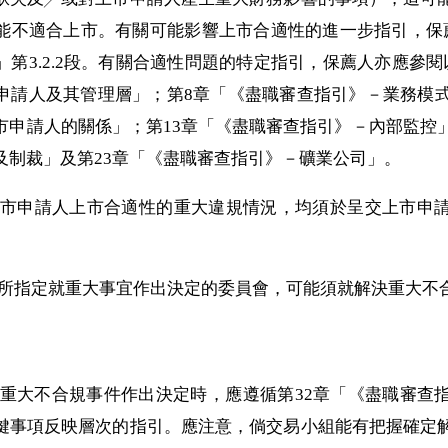
能不適合上市。有關可能影響上市合適性的進一步指引，保
第3.2.2段。有關合適性問題的特定指引，保薦人亦應參
申請人及其管理層」；第8章「《盡職審查指引》－業務模式
市申請人的關係」；第13章「《盡職審查指引》－內部監控」
及制裁」及第23章「《盡職審查指引》－礦業公司」。
影響上市申請人上市合適性的重大違規情況，均須於呈交上市
管理層所指定就重大事宜作出決定的委員會，可能須就解決重大
為解決重大不合規事件作出決定時，應遵循第32章「《盡職審
鍵事項反映層次的指引。應注意，倘交易小組能有把握確定