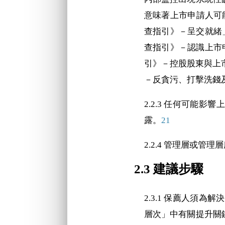
意味著上市申請人可
查指引》－呈交就緒」
查指引》－認識上市
引》－控股股東與上
－反貪污、打擊洗錢
2.2.3 任何可能
露。
21
2.2.4 管理層或
2.3 建議步驟
2.3.1 保薦人須
層次」中有關提升關