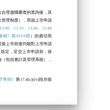
作出合理盡職審查的查詢後，其
及管理制度），而就上市申請
9、13.10、13.46、13.48
例》第XIVA部
）的責任而
緊接上市前後均能對上市申請
段
規定，呈交上市申請前，保
施（包括會計及管理系統），
。
守準則》
第17.4(c)(iv)段亦規