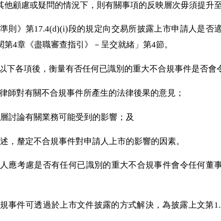
其他顧慮或疑問的情況下，則有關事項的反映層次毋須提升
操守準則》第17.4(d)(i)段的規定向交易所披露上市申請人
閱第4章《盡職審查指引》－呈交就緒」第4節。
在考慮以下各項後，衡量有否任何已識別的重大不合規事件是否
區的律師對有關不合規事件所產生的法律後果的意見；
管理層討論有關業務可能受到的影響；及
.2段所述，釐定不合規事件對申請人上市的影響的因素。
）保薦人應考慮是否有任何已識別的重大不合規事件會令任何
大不合規事件可透過於上市文件披露的方式解決，為披露上文第1.