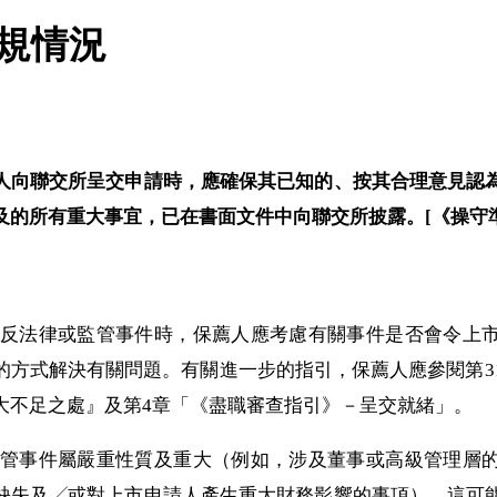
違規情況
人向聯交所呈交申請時，應確保其已知的、按其合理意見認
所有重大事宜，已在書面文件中向聯交所披露。[《操守準則》第1
重大違反法律或監管事件時，保薦人應考慮有關事件是否會令
的方式解決有關問題。有關進一步的指引，保薦人應參閱第3
大不足之處』及第4章「《盡職審查指引》－呈交就緒」。
律或監管事件屬嚴重性質及重大（例如，涉及董事或高級管理
缺失及╱或對上市申請人產生重大財務影響的事項），這可