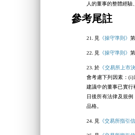
人的董事的整體經驗
參考尾註
21. 見
《操守準則》
第
22. 見
《操守準則》
第
23. 於
《交易所上市決策
會考慮下列因素：(i
建議中的董事已實行補
日後所有法律及規例
品格。
24. 見
《交易所指引信》