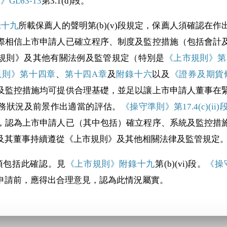
GL63-13
第3.1(d)段。
錄十九
所載保薦人的聲明第(b)(v)段規定，保薦人須確認在
際相信上市申請人已確立程序、制度及監控措施（包括會計
規則》及其他有關法例及監管規定（特別是
《上市規則》第13.0
規則》第十四章
、
第十四A章
及
附錄十六
以及
《證券及期貨條
及監控措施均可提供合理基礎，並足以讓上市申請人董事在
務狀況及前景作出適當的評估。
《操守準則》第17.4(c)(ii)
，認為上市申請人已（其中包括）確立程序、系統及監控措
及其董事持續遵從《上市規則》及其他相關法律及監管規定
中須包括此確認。見
《上市規則》附錄十九
第(b)(vi)段。
《操
申請前，應得出合理意見，認為此情況屬實。