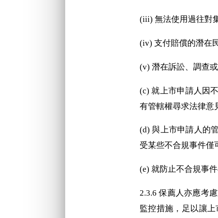
(iii) 無法使用
(iv) 支付賠償的
(v) 潛在訴訟、調查
(c) 就上市申請
有管轄權尋求法律意
(d) 與上市申請
受某些不合規事件僅
(e) 就防止不合規
2.3.6
保薦人亦應考慮
監控措施，足以讓上