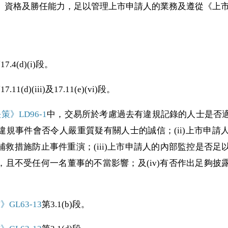
、資格及勝任能力，足以管理上市申請人的業務及遵從《上
17.4(d)(i)段。
17.11(d)(iii)及17.11(e)(vi)段。
》LD96-1
中，交易所於考慮過去有違規記錄的人士是否
)違規事件會否令人嚴重質疑有關人士的誠信；(ii)上市申
救措施防止事件重演；(iii)上市申請人的內部監控是否
，且不受任何一名董事的不當影響；及(iv)有否作出足夠披
GL63-13
第3.1(b)段。