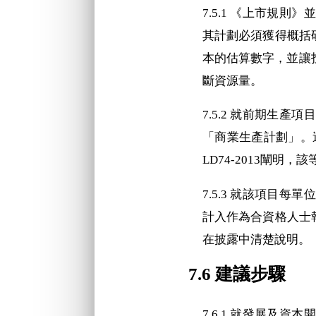
7.5.1 《上市規
其計劃必須獲得概括
本的估算數字，並讓
斷資源量。
7.5.2 就前期生
「商業生產計劃」。
LD74-2013闡明
7.5.3 就該項目
計入作為合資格人士
在披露中清楚說明。
7.6 建議步驟
7.6.1 就發展及