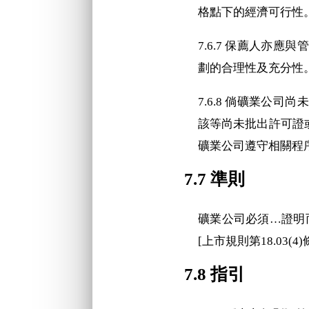
格點下的經濟可行性
7.6.7 保薦人亦
劃的合理性及充分性
7.6.8 倘礦業公
該等尚未批出許可證
礦業公司遵守相關程
7.7 準則
礦業公司必須…證明
[上市規則第18.03(4)
7.8 指引