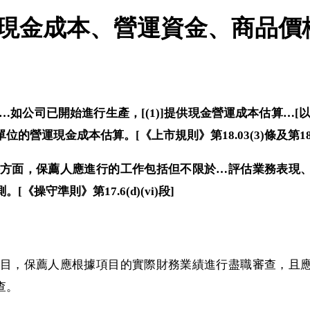
料：現金成本、營運資金、商品
須，…如公司已開始進行生產，[(1)]提供現金營運成本估算…[以
的營運現金成本估算。[《上市規則》第18.03(3)條及第18.
市文件方面，保薦人應進行的工作包括但不限於…評估業務表
《操守準則》第17.6(d)(vi)段]
中的項目，保薦人應根據項目的實際財務業績進行盡職審查，
查。