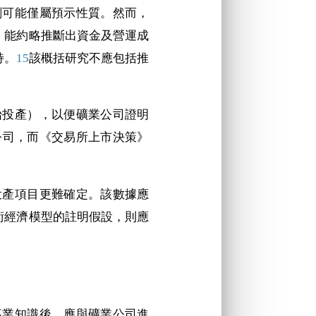
計劃可能僅屬預示性質。然而，
，能約略推斷出資金及營運成
持。
15
該概括研究不應包括推
開始投產），以便礦業公司證明
公司，而《交易所上市決策》
已投產項目更難確定。該數據應
術經濟模型的註明假設，則應
方專業知識後，應與礦業公司進