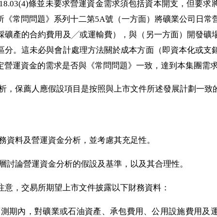
則》第18.03(4)條並未要求營運資金需求須包括資本開支，但
所《常問問題》系列十二第5A號（一方面）將礦業公司日常
採礦產的合約費用及╱或運輸費），與（另一方面）開發礦
區分。這未必與會計處理方法關於成本方面（即資本化或支
定營運資金的需求是否與《常問問題》一致，達到本集團需求的
資金分析，保薦人應假設項目是按照與上市文件所述發展計劃一
審閱財務資料及營運資金分析，並考慮其充足性。
與管理層討論營運資金分析的假設及基準，以及其合理性。
人應注意，交易所期望上市文件披露以下財務資料：
期及預測期內，對礦業或石油資產、承包費用、公用設施費用及