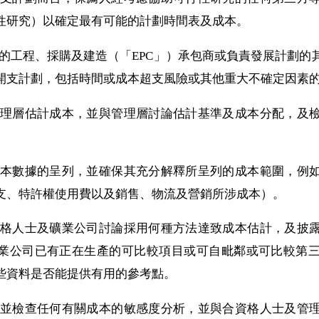
性研究）以確定最有可能的計劃時間表及成本。
已識別的工程、採購及建造（「EPC」）承包商或負責發展計劃
開支計劃，包括時間或成本超支風險或其他重大不確定因素
要求管理層估計成本，並與管理層討論估計基準及成本分配，
檢查成本數據的呈列，並確保其充分解釋所呈列的成本範圍，
支、特許權使用費以及銷售、物流及營銷所涉成本）。
與合資格人士及礦業公司討論採用何種方法達致成本估計，及
業公司已有正在生產的可比較項目或可自毗鄰或可比較第
些資料是否能提供有用的參考點。
應審閱並檢查任何有關成本的敏感度分析，並與合資格人士及