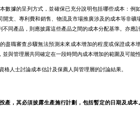
檢查成本數據的呈列方式，並確保已充分說明包括哪些成本：
司開支、專利費和銷售、物流及市場推廣涉及的成本等非礦
列不同產品，則應披露這些產品之間的成本分配基準。亦應
保薦人的盡職審查步驟無法預測未來成本增加的程度或保證成
，並與管理層共同確定在一段時間內成本增加的範圍及可能
應與合資格人士討論成本估計及保薦人與管理層的討論結果。
投產，其必須披露生產施行計劃，包括暫定的日期及成本。（