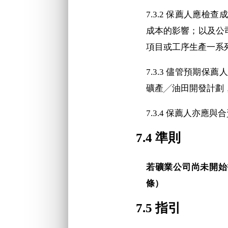
7.3.2 保薦人應
成本的影響；以及公
項目或工序生產一系
7.3.3 儘管預期
礦產╱油田開發計劃
7.3.4 保薦人亦
7.4 準則
若礦業公司尚未開始
條）
7.5 指引