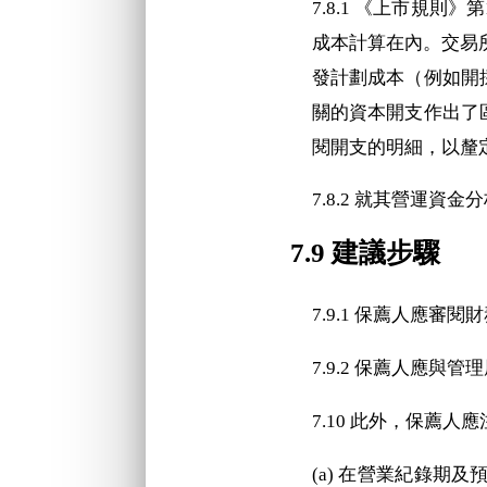
7.8.1 《上市規
成本計算在內。交易
發計劃成本（例如開
關的資本開支作出了
閱開支的明細，以釐
7.8.2 就其營運
7.9 建議步驟
7.9.1 保薦人應
7.9.2 保薦人應
7.10 此外，保薦
(a) 在營業紀錄