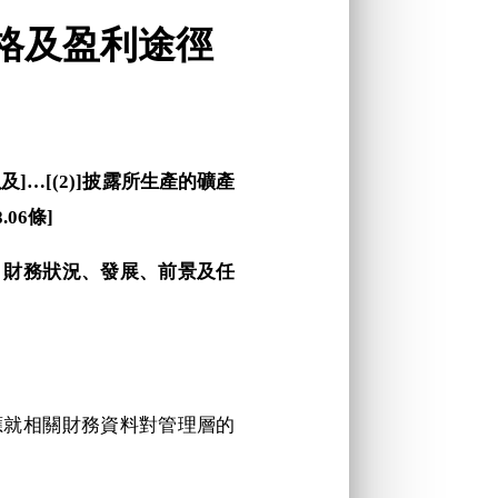
價格及盈利途徑
及]…[(2)]披露所生產的礦產
06條]
現、財務狀況、發展、前景及任
且應就相關財務資料對管理層的