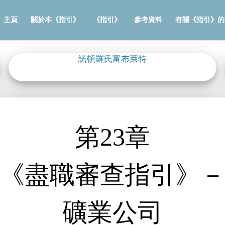
主頁
關於本《指引》
《指引》
參考資料
有關《指引》的
諾頓羅氏富布萊特
第23章
《盡職審查指引》
礦業公司