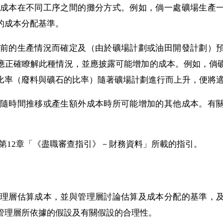
應瞭解成本在不同工序之間的攤分方式。例如，倘一處礦場生
的成本分配基準。
根據當前的生產情況而確定及（由於礦場計劃或油田開發計劃
應正確瞭解此種情況，並應披露可能增加的成本。例如，倘
比率（廢料與礦石的比率）隨著礦場計劃進行而上升，便
將
應注意隨時間推移或產生額外成本時所可能增加的其他成本。
應遵循第12章「《盡職審查指引》－財務資料」所載的指引。
要求管理層估算成本，並與管理層討論估算及成本分配的基準
管理層所依據的假設及有關假設的合理性。